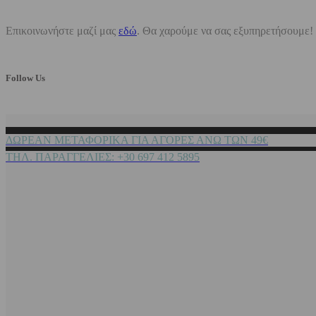
Επικοινωνήστε μαζί μας
εδώ
. Θα χαρούμε να σας εξυπηρετήσουμε!
Follow Us
ΔΩΡΕΑΝ ΜΕΤΑΦΟΡΙΚΑ ΓΙΑ ΑΓΟΡΕΣ ΑΝΩ ΤΩΝ 49€
ΤΗΛ. ΠΑΡΑΓΓΕΛΙΕΣ: +30 697 412 5895