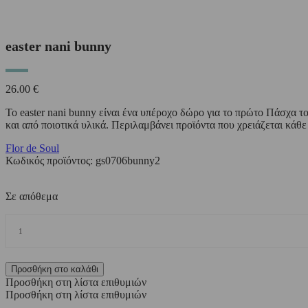
easter nani bunny
26.00
€
Το easter nani bunny είναι ένα υπέροχο δώρο για το πρώτο Πάσχα τ
και από ποιοτικά υλικά. Περιλαμβάνει προϊόντα που χρειάζεται κάθε
Flor de Soul
Κωδικός προϊόντος:
gs0706bunny2
Σε απόθεμα
easter
nani
bunny
quantity
Προσθήκη στο καλάθι
Προσθήκη στη λίστα επιθυμιών
Προσθήκη στη λίστα επιθυμιών