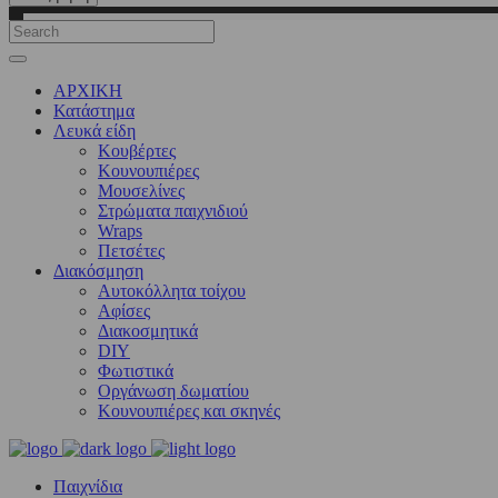
ΑΡΧΙΚΗ
Κατάστημα
Λευκά είδη
Kουβέρτες
Κουνουπιέρες
Μουσελίνες
Στρώματα παιχνιδιού
Wraps
Πετσέτες
Διακόσμηση
Αυτοκόλλητα τοίχου
Αφίσες
Διακοσμητικά
DIY
Φωτιστικά
Οργάνωση δωματίου
Κουνουπιέρες και σκηνές
Παιχνίδια