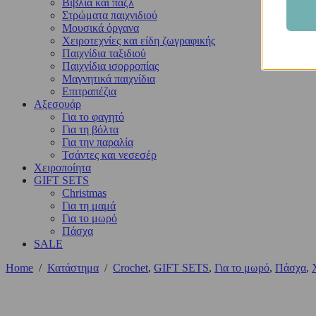
Βιβλία και παζλ
Στρώματα παιχνιδιού
Μουσικά όργανα
Χειροτεχνίες και είδη ζωγραφικής
Παιχνίδια ταξιδιού
Παιχνίδια ισορροπίας
Μαγνητικά παιχνίδια
Επιτραπέζια
Αξεσουάρ
Για το φαγητό
Για τη βόλτα
Για την παραλία
Τσάντες και νεσεσέρ
Χειροποίητα
GIFT SETS
Christmas
Για τη μαμά
Για το μωρό
Πάσχα
SALE
Home
/
Κατάστημα
/
Crochet
,
GIFT SETS
,
Για το μωρό
,
Πάσχα
,