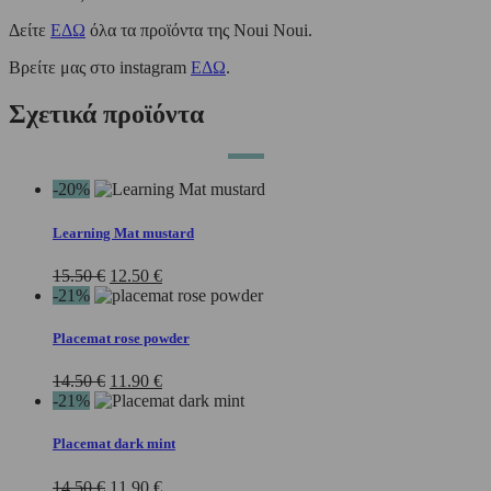
Δείτε
ΕΔΩ
όλα τα προϊόντα της Noui Noui.
Βρείτε μας στο instagram
ΕΔΩ
.
Σχετικά προϊόντα
-20%
Learning Mat mustard
Original
Η
15.50
€
12.50
€
price
τρέχουσα
-21%
was:
τιμή
15.50 €.
είναι:
Placemat rose powder
12.50 €.
Original
Η
14.50
€
11.90
€
price
τρέχουσα
-21%
was:
τιμή
14.50 €.
είναι:
Placemat dark mint
11.90 €.
Original
Η
14.50
€
11.90
€