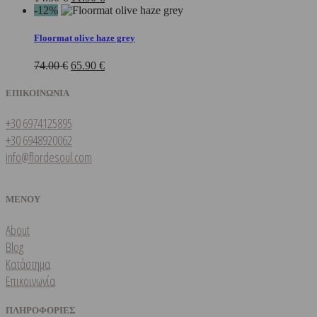
price
τρέχουσα
-12%
was:
τιμή
14.50 €.
είναι:
Floormat olive haze grey
11.90 €.
Original
Η
74.00
€
65.90
€
price
τρέχουσα
was:
τιμή
ΕΠΙΚΟΙΝΩΝΙΑ
74.00 €.
είναι:
65.90 €.
+30 6974125895
+30 6948920062
info@flordesoul.com
ΜΕΝΟΥ
About
Blog
Κατάστημα
Επικοινωνία
ΠΛΗΡΟΦΟΡΙΕΣ