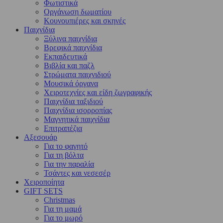
Φωτιστικά
Οργάνωση δωματίου
Κουνουπιέρες και σκηνές
Παιχνίδια
Ξύλινα παιχνίδια
Βρεφικά παιχνίδια
Εκπαιδευτικά
Βιβλία και παζλ
Στρώματα παιχνιδιού
Μουσικά όργανα
Χειροτεχνίες και είδη ζωγραφικής
Παιχνίδια ταξιδιού
Παιχνίδια ισορροπίας
Μαγνητικά παιχνίδια
Επιτραπέζια
Αξεσουάρ
Για το φαγητό
Για τη βόλτα
Για την παραλία
Τσάντες και νεσεσέρ
Χειροποίητα
GIFT SETS
Christmas
Για τη μαμά
Για το μωρό