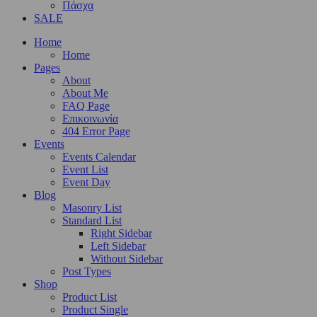
Πάσχα
SALE
Home
Home
Pages
About
About Me
FAQ Page
Επικοινωνία
404 Error Page
Events
Events Calendar
Event List
Event Day
Blog
Masonry List
Standard List
Right Sidebar
Left Sidebar
Without Sidebar
Post Types
Shop
Product List
Product Single