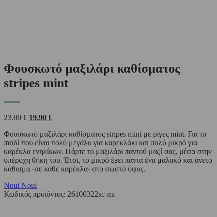
Φουσκωτό μαξιλάρι καθίσματος
stripes mint
Original
Η
23.00
€
19.90
€
price
τρέχουσα
Φουσκωτό μαξιλάρι καθίσματος stripes mint με ρίγες mint. Για το
was:
τιμή
παιδί που είναι πολύ μεγάλο για καρεκλάκι και πολύ μικρό για
23.00 €.
είναι:
καρέκλα ενηλίκων. Πάρτε το μαξιλάρι παντού μαζί σας, μέσα στην
19.90 €.
υπέροχη θήκη του. Έτσι, το μικρό έχει πάντα ένα μαλακό και άνετο
κάθισμα -σε κάθε καρέκλα- στο σωστό ύψος.
Noui Noui
Κωδικός προϊόντος:
26100322sc-mi