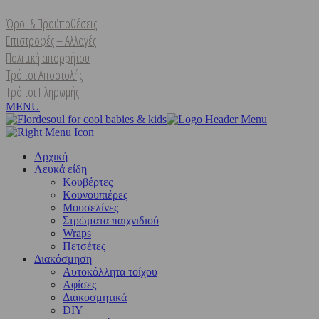
Όροι & Προϋποθέσεις
Επιστροφές – Αλλαγές
Πολιτική απορρήτου
Τρόποι Αποστολής
Τρόποι Πληρωμής
MENU
Αρχική
Λευκά είδη
Kουβέρτες
Κουνουπιέρες
Μουσελίνες
Στρώματα παιχνιδιού
Wraps
Πετσέτες
Διακόσμηση
Αυτοκόλλητα τοίχου
Αφίσες
Διακοσμητικά
DIY