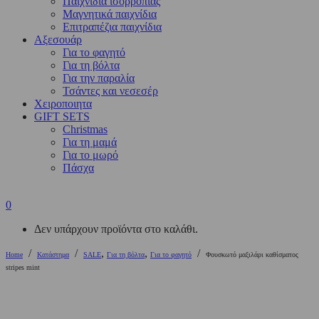
Παιχνίδια ισορροπίας
Μαγνητικά παιχνίδια
Επιτραπέζια παιχνίδια
Αξεσουάρ
Για το φαγητό
Για τη βόλτα
Για την παραλία
Τσάντες και νεσεσέρ
Χειροποιητα
GIFT SETS
Christmas
Για τη μαμά
Για το μωρό
Πάσχα
0
Δεν υπάρχουν προϊόντα στο καλάθι.
/
/
,
,
/
Home
Κατάστημα
SALE
Για τη βόλτα
Για το φαγητό
Φουσκωτό μαξιλάρι καθίσματος
stripes mint