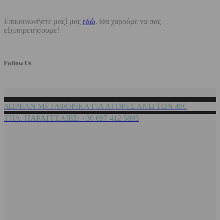
Επικοινωνήστε μαζί μας
εδώ
. Θα χαρούμε να σας
εξυπηρετήσουμε!
Follow Us
ΔΩΡΕΑΝ ΜΕΤΑΦΟΡΙΚΑ ΓΙΑ ΑΓΟΡΕΣ ΑΝΩ ΤΩΝ 49€
ΤΗΛ. ΠΑΡΑΓΓΕΛΙΕΣ: +30 697 412 5895