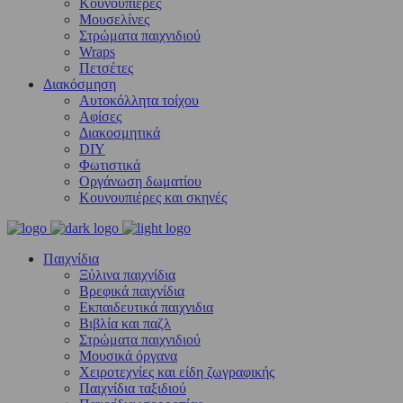
Κουνουπιέρες
Μουσελίνες
Στρώματα παιχνιδιού
Wraps
Πετσέτες
Διακόσμηση
Αυτοκόλλητα τοίχου
Αφίσες
Διακοσμητικά
DIY
Φωτιστικά
Οργάνωση δωματίου
Κουνουπιέρες και σκηνές
Παιχνίδια
Ξύλινα παιχνίδια
Βρεφικά παιχνίδια
Εκπαιδευτικά παιχνιδια
Βιβλία και παζλ
Στρώματα παιχνιδιού
Μουσικά όργανα
Χειροτεχνίες και είδη ζωγραφικής
Παιχνίδια ταξιδιού