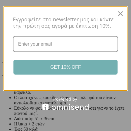
Εγγραφείτε στο newsletter μας και κάντε
την πρώτη σας αγορά με έκπτωση 10%.
Περιγραφή
Περιγραφή
GET 10% OFF
Το φουσκωτό μαξιλάρι καθίσματος stripes mint
Διαθέτει ελαστική ζώνη ώστε να παραμένει σταθερό σε κάθε
καρέκλα.
Οι λαστιχένιες κουκίδες στην πίσω πλευρά του δίνουν
αντιολισθητικό αποτέλεσμα.
Εύκολο να φουσκώσει και να ξεφουσκώσει για να το έχετε
παντού μαζί.
Διάσταση: 51 x 36cm
Ηλικία + 2 ετών
Έως 50 κιλά.