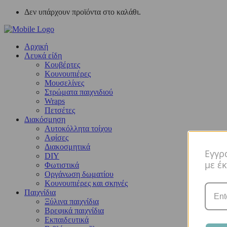
Δεν υπάρχουν προϊόντα στο καλάθι.
Αρχική
Λευκά είδη
Kουβέρτες
Κουνουπιέρες
Μουσελίνες
Στρώματα παιχνιδιού
Wraps
Πετσέτες
Διακόσμηση
Αυτοκόλλητα τοίχου
Αφίσες
Διακοσμητικά
Εγγρ
DIY
με έ
Φωτιστικά
Οργάνωση δωματίου
Κουνουπιέρες και σκηνές
Παιχνίδια
Ξύλινα παιχνίδια
Βρεφικά παιχνίδια
Εκπαιδευτικά