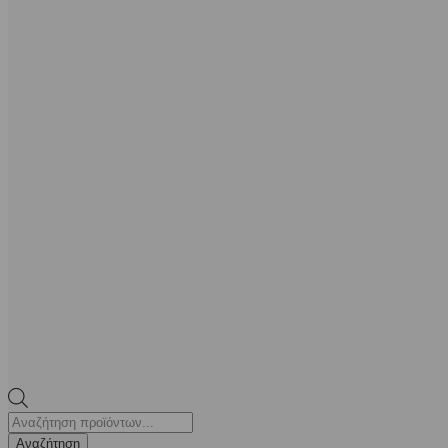
Products
search
Αναζήτηση