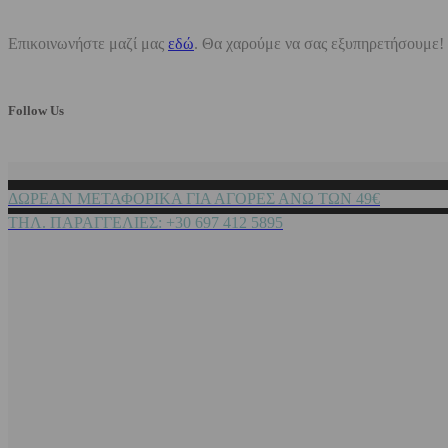
Επικοινωνήστε μαζί μας
εδώ
. Θα χαρούμε να σας εξυπηρετήσουμε!
Follow Us
ΔΩΡΕΑΝ ΜΕΤΑΦΟΡΙΚΑ ΓΙΑ ΑΓΟΡΕΣ ΑΝΩ ΤΩΝ 49€
ΤΗΛ. ΠΑΡΑΓΓΕΛΙΕΣ: +30 697 412 5895