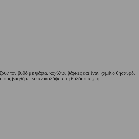
ουν τον βυθό με ψάρια, κοχύλια, βάρκες και έναν χαμένο θησαυρό.
 θα σας βοηθήσει να ανακαλύψετε τη θαλάσσια ζωή.