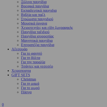
Ξύλινα παιχνίδια
Βρεφικά παιχνίδια
Εκπαιδευτικά παιχνιδια
Βιβλία και παζλ
Στρώματα παιχνιδιού
Μουσικά όργανα
Χειροτεχνίες και είδη ζωγραφικής
Παιχνίδια ταξιδιού
Παιχνίδια ισορροπίας
Μαγνητικά παιχνίδια
Επιτραπέζια παιχνίδια
Αξεσουάρ
Για το φαγητό
Για τη βόλτα
Για την παραλία
Τσάντες και νεσεσέρ
Χειροποιητα
GIFT SETS
Christmas
Για τη μαμά
Για το μωρό
Πάσχα
0