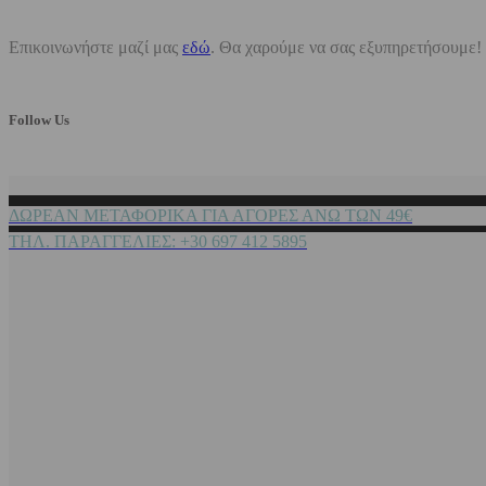
Επικοινωνήστε μαζί μας
εδώ
. Θα χαρούμε να σας εξυπηρετήσουμε!
Follow Us
ΔΩΡΕΑΝ ΜΕΤΑΦΟΡΙΚΑ ΓΙΑ ΑΓΟΡΕΣ ΑΝΩ ΤΩΝ 49€
ΤΗΛ. ΠΑΡΑΓΓΕΛΙΕΣ: +30 697 412 5895