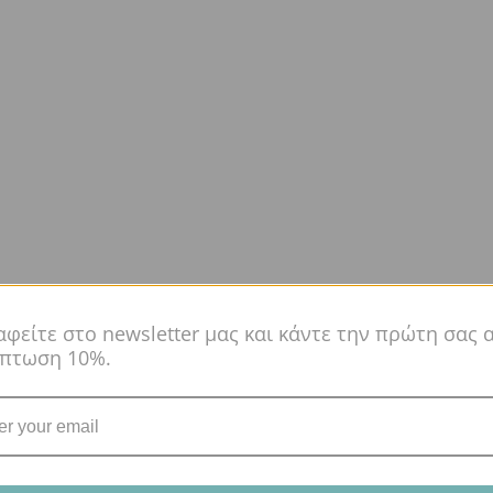
αφείτε στο newsletter μας και κάντε την πρώτη σας 
κπτωση 10%.