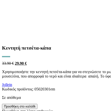
Κεντητή πετσέτα-κάπα
Original
Η
33.90
€
29.90
€
price
τρέχουσα
Χρησιμοποιήστε την κεντητή πετσέτα-κάπα για να στεγνώσετε το μω
was:
τιμή
μουσελίνα, που απορροφά το νερό και είναι ιδιαίτερα απαλή. Το ύφ
33.90 €.
είναι:
29.90 €.
Jollein
Κωδικός προϊόντος:
05020301em
Σε απόθεμα
Προσθήκη στο καλάθι