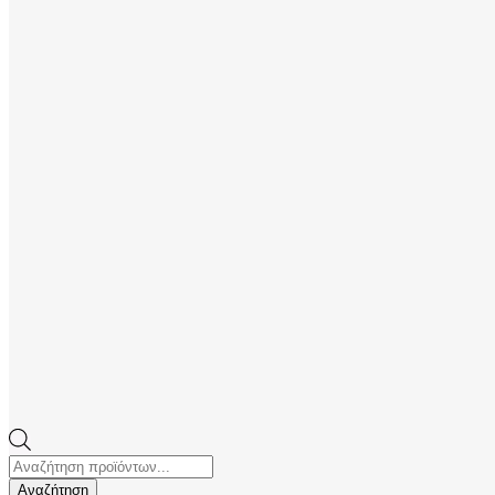
Products
search
Αναζήτηση