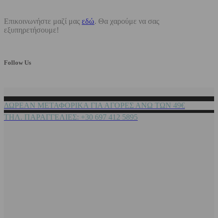
Επικοινωνήστε μαζί μας
εδώ
. Θα χαρούμε να σας
εξυπηρετήσουμε!
Follow Us
ΔΩΡΕΑΝ ΜΕΤΑΦΟΡΙΚΑ ΓΙΑ ΑΓΟΡΕΣ ΑΝΩ ΤΩΝ 49€
ΤΗΛ. ΠΑΡΑΓΓΕΛΙΕΣ: +30 697 412 5895