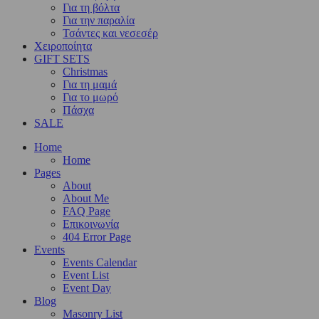
Για τη βόλτα
Για την παραλία
Τσάντες και νεσεσέρ
Χειροποίητα
GIFT SETS
Christmas
Για τη μαμά
Για το μωρό
Πάσχα
SALE
Home
Home
Pages
About
About Me
FAQ Page
Επικοινωνία
404 Error Page
Events
Events Calendar
Event List
Event Day
Blog
Masonry List