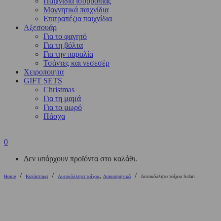
Παιχνίδια ισορροπίας
Μαγνητικά παιχνίδια
Επιτραπέζια παιχνίδια
Αξεσουάρ
Για το φαγητό
Για τη βόλτα
Για την παραλία
Τσάντες και νεσεσέρ
Χειροποιητα
GIFT SETS
Christmas
Για τη μαμά
Για το μωρό
Πάσχα
0
Δεν υπάρχουν προϊόντα στο καλάθι.
/
/
,
/
Home
Κατάστημα
Αυτοκόλλητα τοίχου
Διακοσμητικά
Αυτοκόλλητο τοίχου Safari