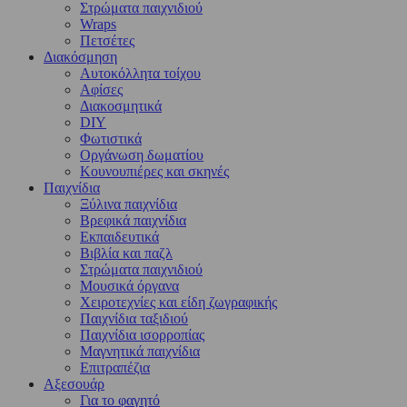
Στρώματα παιχνιδιού
Wraps
Πετσέτες
Διακόσμηση
Αυτοκόλλητα τοίχου
Αφίσες
Διακοσμητικά
DIY
Φωτιστικά
Οργάνωση δωματίου
Κουνουπιέρες και σκηνές
Παιχνίδια
Ξύλινα παιχνίδια
Βρεφικά παιχνίδια
Εκπαιδευτικά
Βιβλία και παζλ
Στρώματα παιχνιδιού
Μουσικά όργανα
Χειροτεχνίες και είδη ζωγραφικής
Παιχνίδια ταξιδιού
Παιχνίδια ισορροπίας
Μαγνητικά παιχνίδια
Επιτραπέζια
Αξεσουάρ
Για το φαγητό