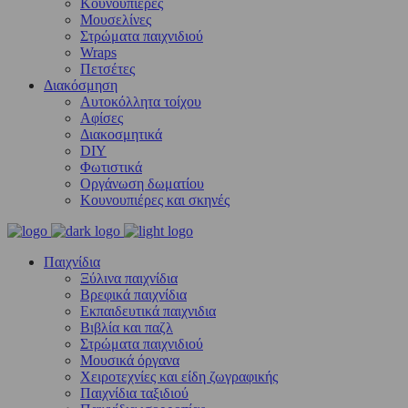
Κουνουπιέρες
Μουσελίνες
Στρώματα παιχνιδιού
Wraps
Πετσέτες
Διακόσμηση
Αυτοκόλλητα τοίχου
Αφίσες
Διακοσμητικά
DIY
Φωτιστικά
Οργάνωση δωματίου
Κουνουπιέρες και σκηνές
Παιχνίδια
Ξύλινα παιχνίδια
Βρεφικά παιχνίδια
Εκπαιδευτικά παιχνιδια
Βιβλία και παζλ
Στρώματα παιχνιδιού
Μουσικά όργανα
Χειροτεχνίες και είδη ζωγραφικής
Παιχνίδια ταξιδιού