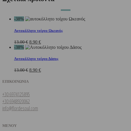
-38%
Αυτοκόλλητο τοίχου Ωκεανός
Original
Η
13.00
€
8.90
€
price
τρέχουσα
-38%
was:
τιμή
13.00 €.
είναι:
Αυτοκόλλητο τοίχου Δάσος
8.90 €.
Original
Η
13.00
€
8.90
€
price
τρέχουσα
was:
τιμή
ΕΠΙΚΟΙΝΩΝΙΑ
13.00 €.
είναι:
8.90 €.
+30 6974125895
+30 6948920062
info@flordesoul.com
ΜΕΝΟΥ