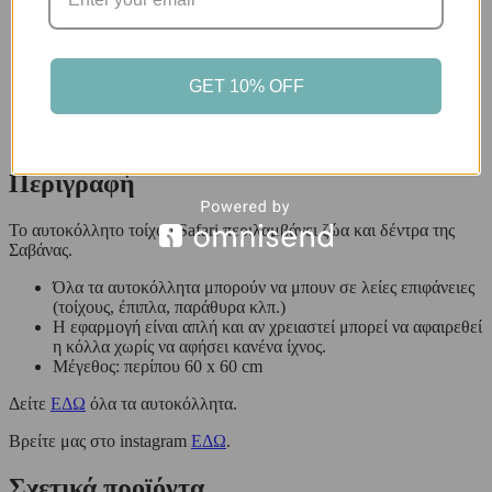
GET 10% OFF
Περιγραφή
Περιγραφή
Το αυτοκόλλητο τοίχου Safari περιλαμβάνει ζώα και δέντρα της
Σαβάνας.
Όλα τα αυτοκόλλητα μπορούν να μπουν σε λείες επιφάνειες
(τοίχους, έπιπλα, παράθυρα κλπ.)
Η εφαρμογή είναι απλή και αν χρειαστεί μπορεί να αφαιρεθεί
η κόλλα χωρίς να αφήσει κανένα ίχνος.
Μέγεθος: περίπου 60 x 60 cm
Δείτε
ΕΔΩ
όλα τα αυτοκόλλητα.
Βρείτε μας στο instagram
ΕΔΩ
.
Σχετικά προϊόντα