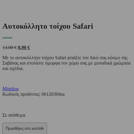
Αυτοκόλλητο τοίχου Safari
Original
Η
13.00
€
8.90
€
price
τρέχουσα
Με το αυτοκόλλητο τοίχου Safari φτιάξτε τον δικό σας κόσμο της
was:
τιμή
Σαβάνας και στολίστε όμορφα τον χώρο σας με μοναδικά χρώματα
13.00 €.
είναι:
και σχέδια.
8.90 €.
Mimilou
Κωδικός προϊόντος:
06120304sa
Σε απόθεμα
Προσθήκη στο καλάθι