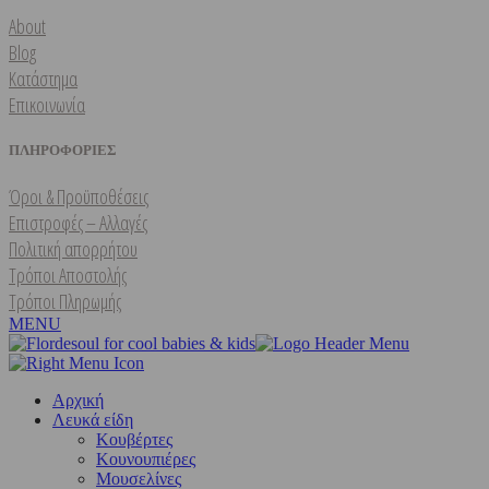
About
Blog
Κατάστημα
Επικοινωνία
ΠΛΗΡΟΦΟΡΙΕΣ
Όροι & Προϋποθέσεις
Επιστροφές – Αλλαγές
Πολιτική απορρήτου
Τρόποι Αποστολής
Τρόποι Πληρωμής
MENU
Αρχική
Λευκά είδη
Kουβέρτες
Κουνουπιέρες
Μουσελίνες