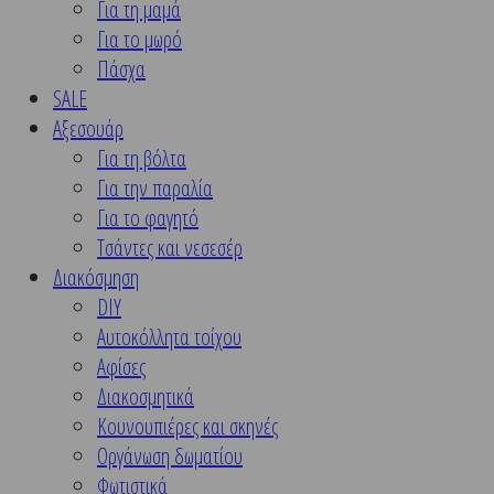
Για τη μαμά
Για το μωρό
Πάσχα
SALE
Αξεσουάρ
Για τη βόλτα
Για την παραλία
Για το φαγητό
Τσάντες και νεσεσέρ
Διακόσμηση
DIY
Αυτοκόλλητα τοίχου
Αφίσες
Διακοσμητικά
Κουνουπιέρες και σκηνές
Οργάνωση δωματίου
Φωτιστικά