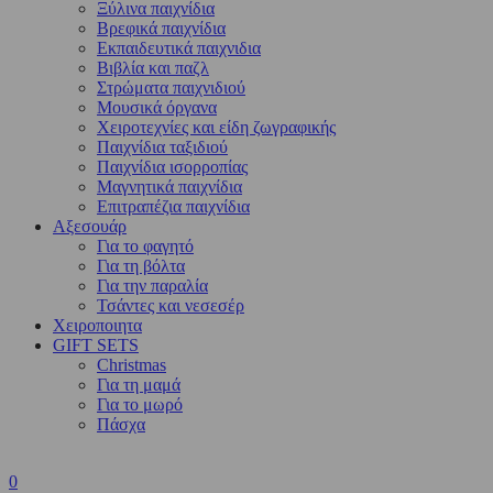
Ξύλινα παιχνίδια
Βρεφικά παιχνίδια
Εκπαιδευτικά παιχνιδια
Βιβλία και παζλ
Στρώματα παιχνιδιού
Μουσικά όργανα
Χειροτεχνίες και είδη ζωγραφικής
Παιχνίδια ταξιδιού
Παιχνίδια ισορροπίας
Μαγνητικά παιχνίδια
Επιτραπέζια παιχνίδια
Αξεσουάρ
Για το φαγητό
Για τη βόλτα
Για την παραλία
Τσάντες και νεσεσέρ
Χειροποιητα
GIFT SETS
Christmas
Για τη μαμά
Για το μωρό
Πάσχα
0