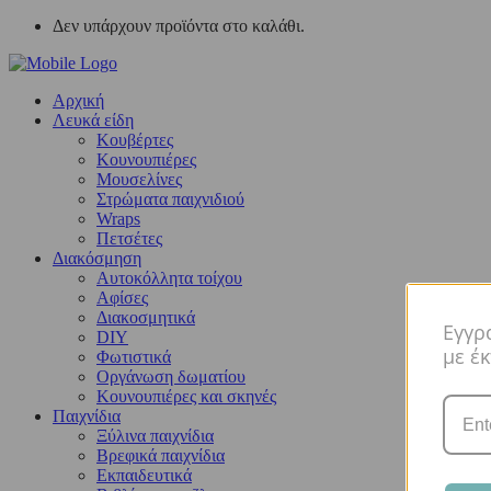
Δεν υπάρχουν προϊόντα στο καλάθι.
Αρχική
Λευκά είδη
Kουβέρτες
Κουνουπιέρες
Μουσελίνες
Στρώματα παιχνιδιού
Wraps
Πετσέτες
Διακόσμηση
Αυτοκόλλητα τοίχου
Αφίσες
Διακοσμητικά
Εγγρ
DIY
με έ
Φωτιστικά
Οργάνωση δωματίου
Κουνουπιέρες και σκηνές
Παιχνίδια
Ξύλινα παιχνίδια
Βρεφικά παιχνίδια
Εκπαιδευτικά