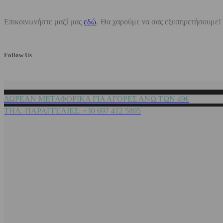
Επικοινωνήστε μαζί μας
εδώ
. Θα χαρούμε να σας εξυπηρετήσουμε!
Follow Us
ΔΩΡΕΑΝ ΜΕΤΑΦΟΡΙΚΑ ΓΙΑ ΑΓΟΡΕΣ ΑΝΩ ΤΩΝ 49€
ΤΗΛ. ΠΑΡΑΓΓΕΛΙΕΣ: +30 697 412 5895