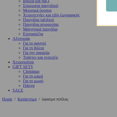
Βιβλία και παζλ
Στρώματα παιχνιδιού
Μουσικά όργανα
Χειροτεχνίες και είδη ζωγραφικής
Παιχνίδια ταξιδιού
Παιχνίδια ισορροπίας
Μαγνητικά παιχνίδια
Επιτραπέζια
Αξεσουάρ
Για το φαγητό
Για τη βόλτα
Για την παραλία
Τσάντες και νεσεσέρ
Χειροποίητα
GIFT SETS
Christmas
Για τη μαμά
Για το μωρό
Πάσχα
SALE
Home
/
Κατάστημα
/
ύφασμα πιπίλας