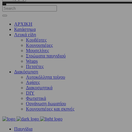
ΑΡΧΙΚΗ
Κατάστημα
Λευκά είδη
Kουβέρτες
Κουνουπιέρες
Μουσελίνες
Στρώματα παιχνιδιού
Wraps
Πετσέτες
Διακόσμηση
Αυτοκόλλητα τοίχου
Αφίσες
Διακοσμητικά
DIY
Φωτιστικά
Οργάνωση δωματίου
Κουνουπιέρες και σκηνές
Παιχνίδια