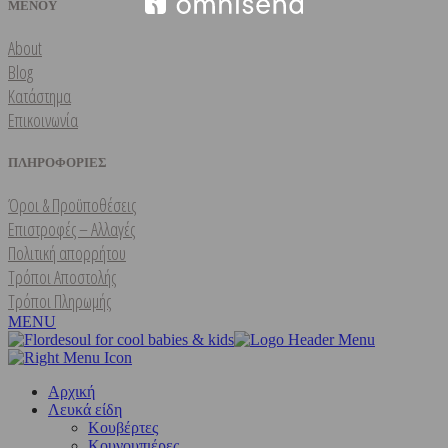
ΜΕΝΟΥ
About
Blog
Κατάστημα
Επικοινωνία
ΠΛΗΡΟΦΟΡΙΕΣ
Όροι & Προϋποθέσεις
Επιστροφές – Αλλαγές
Πολιτική απορρήτου
Τρόποι Αποστολής
Τρόποι Πληρωμής
MENU
Αρχική
Λευκά είδη
Kουβέρτες
Κουνουπιέρες