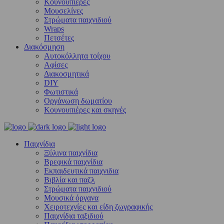
Κουνουπιέρες
Μουσελίνες
Στρώματα παιχνιδιού
Wraps
Πετσέτες
Διακόσμηση
Αυτοκόλλητα τοίχου
Αφίσες
Διακοσμητικά
DIY
Φωτιστικά
Οργάνωση δωματίου
Κουνουπιέρες και σκηνές
Παιχνίδια
Ξύλινα παιχνίδια
Βρεφικά παιχνίδια
Εκπαιδευτικά παιχνιδια
Βιβλία και παζλ
Στρώματα παιχνιδιού
Μουσικά όργανα
Χειροτεχνίες και είδη ζωγραφικής
Παιχνίδια ταξιδιού