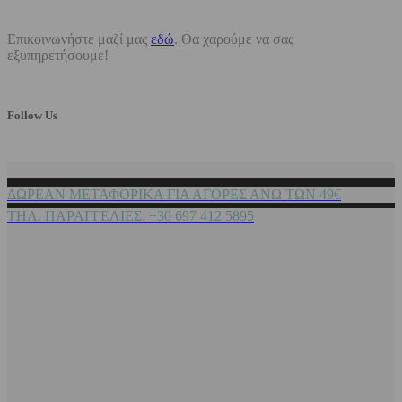
Επικοινωνήστε μαζί μας
εδώ
. Θα χαρούμε να σας
εξυπηρετήσουμε!
Follow Us
ΔΩΡΕΑΝ ΜΕΤΑΦΟΡΙΚΑ ΓΙΑ ΑΓΟΡΕΣ ΑΝΩ ΤΩΝ 49€
ΤΗΛ. ΠΑΡΑΓΓΕΛΙΕΣ: +30 697 412 5895