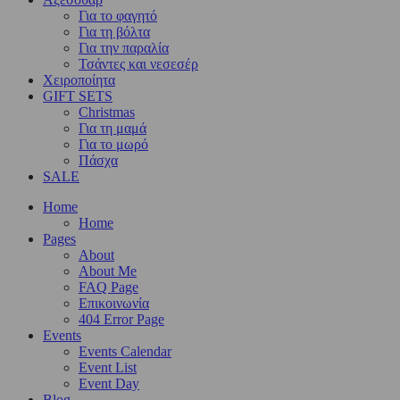
Για το φαγητό
Για τη βόλτα
Για την παραλία
Τσάντες και νεσεσέρ
Χειροποίητα
GIFT SETS
Christmas
Για τη μαμά
Για το μωρό
Πάσχα
SALE
Home
Home
Pages
About
About Me
FAQ Page
Επικοινωνία
404 Error Page
Events
Events Calendar
Event List
Event Day
Blog