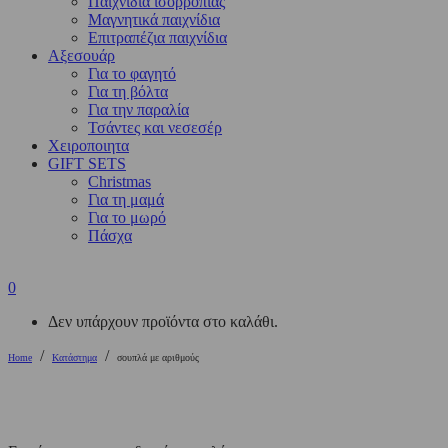
Παιχνίδια ισορροπίας
Μαγνητικά παιχνίδια
Επιτραπέζια παιχνίδια
Αξεσουάρ
Για το φαγητό
Για τη βόλτα
Για την παραλία
Τσάντες και νεσεσέρ
Χειροποιητα
GIFT SETS
Christmas
Για τη μαμά
Για το μωρό
Πάσχα
0
Δεν υπάρχουν προϊόντα στο καλάθι.
/
/
Home
Κατάστημα
σουπλά με αριθμούς