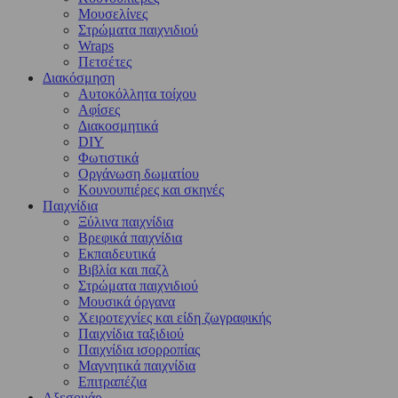
Μουσελίνες
Στρώματα παιχνιδιού
Wraps
Πετσέτες
Διακόσμηση
Αυτοκόλλητα τοίχου
Αφίσες
Διακοσμητικά
DIY
Φωτιστικά
Οργάνωση δωματίου
Κουνουπιέρες και σκηνές
Παιχνίδια
Ξύλινα παιχνίδια
Βρεφικά παιχνίδια
Εκπαιδευτικά
Βιβλία και παζλ
Στρώματα παιχνιδιού
Μουσικά όργανα
Χειροτεχνίες και είδη ζωγραφικής
Παιχνίδια ταξιδιού
Παιχνίδια ισορροπίας
Μαγνητικά παιχνίδια
Επιτραπέζια
Αξεσουάρ