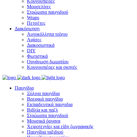
Κουνουπιέρες
Μουσελίνες
Στρώματα παιχνιδιού
Wraps
Πετσέτες
Διακόσμηση
Αυτοκόλλητα τοίχου
Αφίσες
Διακοσμητικά
DIY
Φωτιστικά
Οργάνωση δωματίου
Κουνουπιέρες και σκηνές
Παιχνίδια
Ξύλινα παιχνίδια
Βρεφικά παιχνίδια
Εκπαιδευτικά παιχνιδια
Βιβλία και παζλ
Στρώματα παιχνιδιού
Μουσικά όργανα
Χειροτεχνίες και είδη ζωγραφικής
Παιχνίδια ταξιδιού