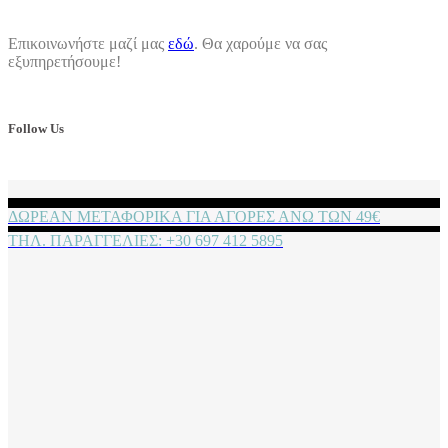
Επικοινωνήστε μαζί μας
εδώ
. Θα χαρούμε να σας
εξυπηρετήσουμε!
Follow Us
ΔΩΡΕΑΝ ΜΕΤΑΦΟΡΙΚΑ ΓΙΑ ΑΓΟΡΕΣ ΑΝΩ ΤΩΝ 49€
ΤΗΛ. ΠΑΡΑΓΓΕΛΙΕΣ: +30 697 412 5895