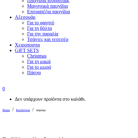
Παιχνίδια ισορροπίας
Μαγνητικά παιχνίδια
Επιτραπέζια παιχνίδια
Αξεσουάρ
Για το φαγητό
Για τη βόλτα
Για την παραλία
Τσάντες και νεσεσέρ
Χειροποιητα
GIFT SETS
Christmas
Για τη μαμά
Για το μωρό
Πάσχα
0
Δεν υπάρχουν προϊόντα στο καλάθι.
/
/
Home
Κατάστημα
παγούρι