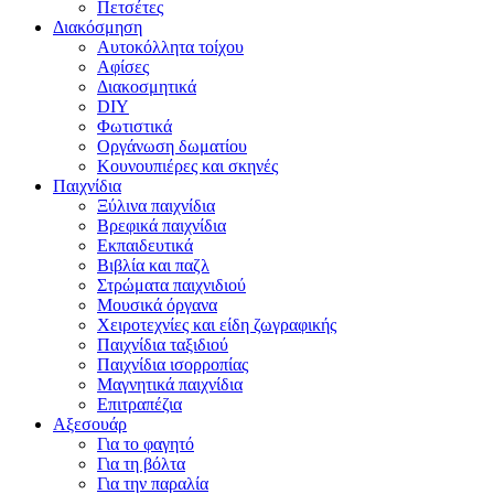
Πετσέτες
Διακόσμηση
Αυτοκόλλητα τοίχου
Αφίσες
Διακοσμητικά
DIY
Φωτιστικά
Οργάνωση δωματίου
Κουνουπιέρες και σκηνές
Παιχνίδια
Ξύλινα παιχνίδια
Βρεφικά παιχνίδια
Εκπαιδευτικά
Βιβλία και παζλ
Στρώματα παιχνιδιού
Μουσικά όργανα
Χειροτεχνίες και είδη ζωγραφικής
Παιχνίδια ταξιδιού
Παιχνίδια ισορροπίας
Μαγνητικά παιχνίδια
Επιτραπέζια
Αξεσουάρ
Για το φαγητό
Για τη βόλτα
Για την παραλία