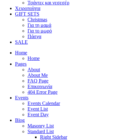
Τσάντες και νεσεσέρ
Χειροποίητα
GIFT SETS
Christmas
Για τη μαμά
Για το μωρό
Πάσχα
SALE
Home
Home
Pages
About
About Me
FAQ Page
Επικοινωνία
404 Error Page
Events
Events Calendar
Event List
Event Day
Blog
Masonry List
Standard List
Right Sidebar