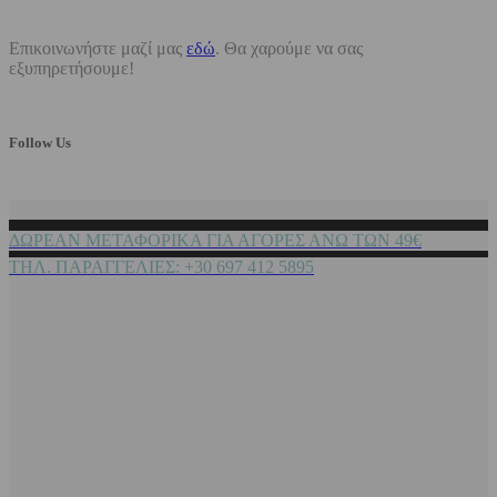
Επικοινωνήστε μαζί μας
εδώ
. Θα χαρούμε να σας
εξυπηρετήσουμε!
Follow Us
ΔΩΡΕΑΝ ΜΕΤΑΦΟΡΙΚΑ ΓΙΑ ΑΓΟΡΕΣ ΑΝΩ ΤΩΝ 49€
ΤΗΛ. ΠΑΡΑΓΓΕΛΙΕΣ: +30 697 412 5895