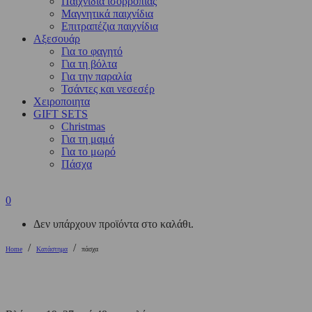
Παιχνίδια ισορροπίας
Μαγνητικά παιχνίδια
Επιτραπέζια παιχνίδια
Αξεσουάρ
Για το φαγητό
Για τη βόλτα
Για την παραλία
Τσάντες και νεσεσέρ
Χειροποιητα
GIFT SETS
Christmas
Για τη μαμά
Για το μωρό
Πάσχα
0
Δεν υπάρχουν προϊόντα στο καλάθι.
/
/
Home
Κατάστημα
πάσχα