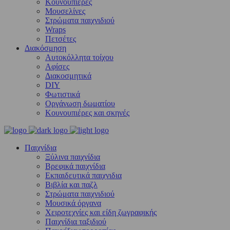
Κουνουπιέρες
Μουσελίνες
Στρώματα παιχνιδιού
Wraps
Πετσέτες
Διακόσμηση
Αυτοκόλλητα τοίχου
Αφίσες
Διακοσμητικά
DIY
Φωτιστικά
Οργάνωση δωματίου
Κουνουπιέρες και σκηνές
Παιχνίδια
Ξύλινα παιχνίδια
Βρεφικά παιχνίδια
Εκπαιδευτικά παιχνιδια
Βιβλία και παζλ
Στρώματα παιχνιδιού
Μουσικά όργανα
Χειροτεχνίες και είδη ζωγραφικής
Παιχνίδια ταξιδιού