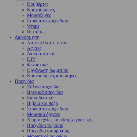
Kουβέρτες
Κουνουπιέρες
Μουσελίνες
Στρώματα παιχνιδιού
Wraps
Πετσέτες
Διακόσμηση
Αυτοκόλλητα τοίχου
Αφίσες
Διακοσμητικά
DIY
Φωτιστικά
Οργάνωση δωματίου
Κουνουπιέρες και σκηνές
Παιχνίδια
Ξύλινα παιχνίδια
Βρεφικά παιχνίδια
Εκπαιδευτικά
Βιβλία και παζλ
Στρώματα παιχνιδιού
Μουσικά όργανα
Χειροτεχνίες και είδη ζωγραφικής
Παιχνίδια ταξιδιού
Παιχνίδια ισορροπίας
Μαγνητικά παιχνίδια