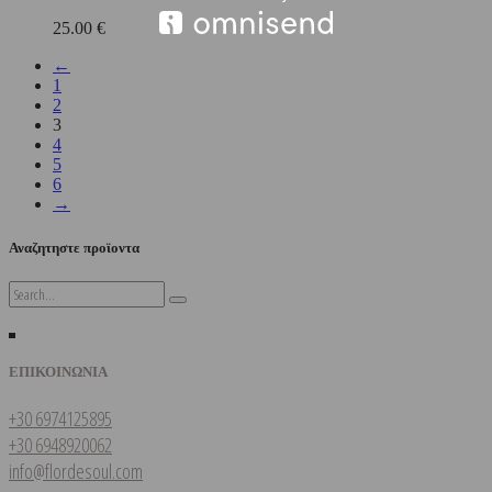
25.00
€
←
1
2
3
4
5
6
→
Αναζητηστε προϊοντα
Search
for:
ΕΠΙΚΟΙΝΩΝΙΑ
+30 6974125895
+30 6948920062
info@flordesoul.com