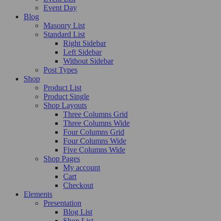
Event Day
Blog
Masonry List
Standard List
Right Sidebar
Left Sidebar
Without Sidebar
Post Types
Shop
Product List
Product Single
Shop Layouts
Three Columns Grid
Three Columns Wide
Four Columns Grid
Four Columns Wide
Five Columns Wide
Shop Pages
My account
Cart
Checkout
Elements
Presentation
Blog List
Shop List