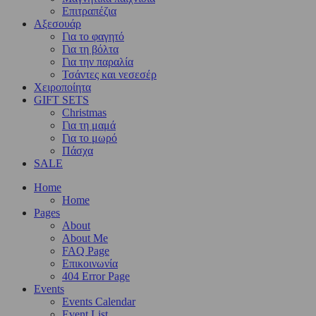
Επιτραπέζια
Αξεσουάρ
Για το φαγητό
Για τη βόλτα
Για την παραλία
Τσάντες και νεσεσέρ
Χειροποίητα
GIFT SETS
Christmas
Για τη μαμά
Για το μωρό
Πάσχα
SALE
Home
Home
Pages
About
About Me
FAQ Page
Επικοινωνία
404 Error Page
Events
Events Calendar
Event List