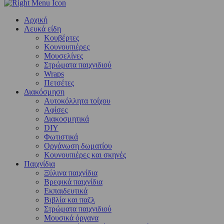
Αρχική
Λευκά είδη
Kουβέρτες
Κουνουπιέρες
Μουσελίνες
Στρώματα παιχνιδιού
Wraps
Πετσέτες
Διακόσμηση
Αυτοκόλλητα τοίχου
Αφίσες
Διακοσμητικά
DIY
Φωτιστικά
Οργάνωση δωματίου
Κουνουπιέρες και σκηνές
Παιχνίδια
Ξύλινα παιχνίδια
Βρεφικά παιχνίδια
Εκπαιδευτικά
Βιβλία και παζλ
Στρώματα παιχνιδιού
Μουσικά όργανα