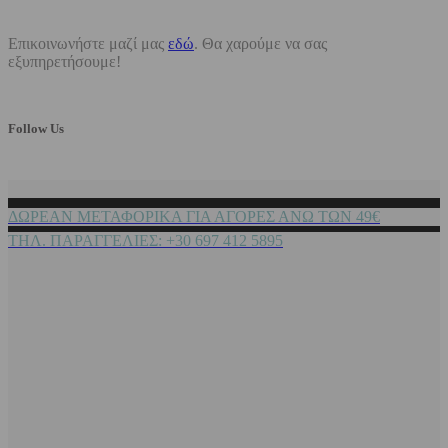
Επικοινωνήστε μαζί μας
εδώ
. Θα χαρούμε να σας
εξυπηρετήσουμε!
Follow Us
ΔΩΡΕΑΝ ΜΕΤΑΦΟΡΙΚΑ ΓΙΑ ΑΓΟΡΕΣ ΑΝΩ ΤΩΝ 49€
ΤΗΛ. ΠΑΡΑΓΓΕΛΙΕΣ: +30 697 412 5895