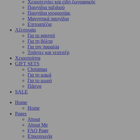
Χειροτεχνίες και είδη ζωγραφικής
Παιχνίδια ταξιδιού
Παιχνίδια ισορροπίας
Μαγνητικά παιχνίδια
Επιτραπέζια
Αξεσουάρ
Για το φαγητό
Για τη βόλτα
Για την παραλία
Τσάντες και νεσεσέρ
Χειροποίητα
GIFT SETS
Christmas
Για τη μαμά
Για το μωρό
Πάσχα
SALE
Home
Home
Pages
About
About Me
FAQ Page
Επικοινωνία