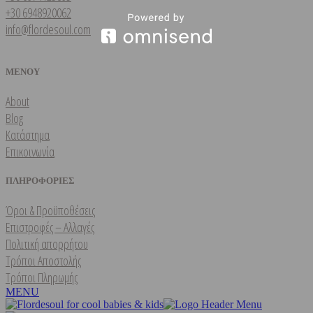
+30 6948920062
info@flordesoul.com
ΜΕΝΟΥ
About
Blog
Κατάστημα
Επικοινωνία
ΠΛΗΡΟΦΟΡΙΕΣ
Όροι & Προϋποθέσεις
Επιστροφές – Αλλαγές
Πολιτική απορρήτου
Τρόποι Αποστολής
Τρόποι Πληρωμής
MENU