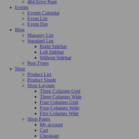
404 Error Page
Events
Events Calendar
Event List
Event Day
Blog
Masonry List
Standard List
Right Sidebar
Left Sidebar
Without Sidebar
Post Types
Shop
Product List
Product Single
Shop Layouts
Three Columns Grid
Three Columns Wide
Four Columns Grid
Four Columns Wide
Five Columns Wide
Shop Pages
My account
Cart
Checkout