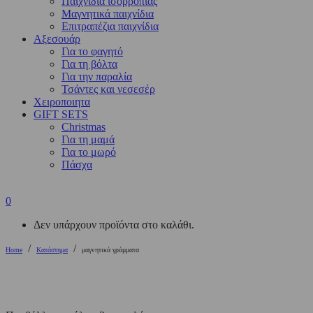
Παιχνίδια ισορροπίας
Μαγνητικά παιχνίδια
Επιτραπέζια παιχνίδια
Αξεσουάρ
Για το φαγητό
Για τη βόλτα
Για την παραλία
Τσάντες και νεσεσέρ
Χειροποιητα
GIFT SETS
Christmas
Για τη μαμά
Για το μωρό
Πάσχα
0
Δεν υπάρχουν προϊόντα στο καλάθι.
/
/
Home
Κατάστημα
μαγνητικά γράμματα