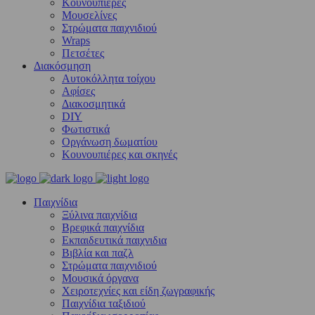
Κουνουπιέρες
Μουσελίνες
Στρώματα παιχνιδιού
Wraps
Πετσέτες
Διακόσμηση
Αυτοκόλλητα τοίχου
Αφίσες
Διακοσμητικά
DIY
Φωτιστικά
Οργάνωση δωματίου
Κουνουπιέρες και σκηνές
Παιχνίδια
Ξύλινα παιχνίδια
Βρεφικά παιχνίδια
Εκπαιδευτικά παιχνιδια
Βιβλία και παζλ
Στρώματα παιχνιδιού
Μουσικά όργανα
Χειροτεχνίες και είδη ζωγραφικής
Παιχνίδια ταξιδιού