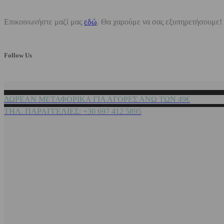
Επικοινωνήστε μαζί μας
εδώ
. Θα χαρούμε να σας εξυπηρετήσουμε!
Follow Us
ΔΩΡΕΑΝ ΜΕΤΑΦΟΡΙΚΑ ΓΙΑ ΑΓΟΡΕΣ ΑΝΩ ΤΩΝ 49€
ΤΗΛ. ΠΑΡΑΓΓΕΛΙΕΣ: +30 697 412 5895