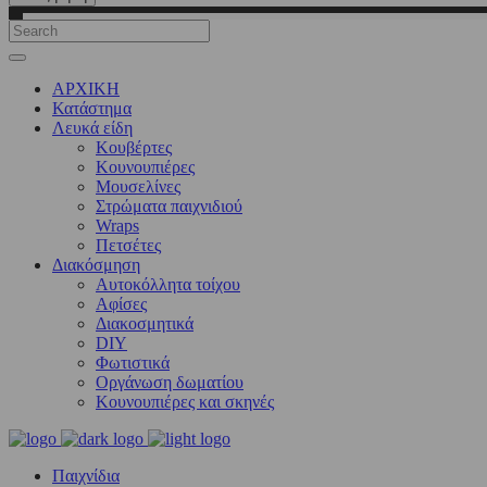
ΑΡΧΙΚΗ
Κατάστημα
Λευκά είδη
Kουβέρτες
Κουνουπιέρες
Μουσελίνες
Στρώματα παιχνιδιού
Wraps
Πετσέτες
Διακόσμηση
Αυτοκόλλητα τοίχου
Αφίσες
Διακοσμητικά
DIY
Φωτιστικά
Οργάνωση δωματίου
Κουνουπιέρες και σκηνές
Παιχνίδια