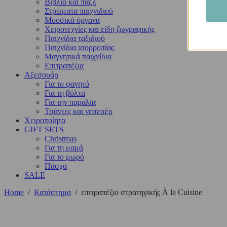
Βιβλία και παζλ
Στρώματα παιχνιδιού
Μουσικά όργανα
Χειροτεχνίες και είδη ζωγραφικής
Παιχνίδια ταξιδιού
Παιχνίδια ισορροπίας
Μαγνητικά παιχνίδια
Επιτραπέζια
Αξεσουάρ
Για το φαγητό
Για τη βόλτα
Για την παραλία
Τσάντες και νεσεσέρ
Χειροποίητα
GIFT SETS
Christmas
Για τη μαμά
Για το μωρό
Πάσχα
SALE
Home
/
Κατάστημα
/
επιτραπέζιο στρατηγικής À la Cuisine