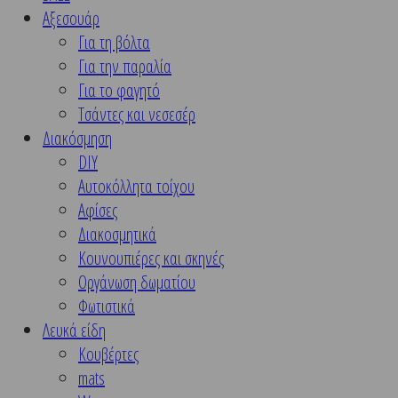
Αξεσουάρ
Για τη βόλτα
Για την παραλία
Για το φαγητό
Τσάντες και νεσεσέρ
Διακόσμηση
DIY
Αυτοκόλλητα τοίχου
Αφίσες
Διακοσμητικά
Κουνουπιέρες και σκηνές
Οργάνωση δωματίου
Φωτιστικά
Λευκά είδη
Kουβέρτες
mats