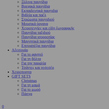
Ξύλινα παιχνίδια
Βρεφικά παιχνίδια
Εκπαιδευτικά παιχνιδια
Βιβλία και παζλ
Στρώματα παιχνιδιού
Μουσικά όργανα
Χειροτεχνίες και είδη ζωγραφικής
Παιχνίδια ταξιδιού
Παιχνίδια ισορροπίας
Μαγνητικά παιχνίδια
Επιτραπέζια παιχνίδια
Αξεσουάρ
Για το φαγητό
Για τη βόλτα
Για την παραλία
Τσάντες και νεσεσέρ
Χειροποιητα
GIFT SETS
Christmas
Για τη μαμά
Για το μωρό
Πάσχα
0