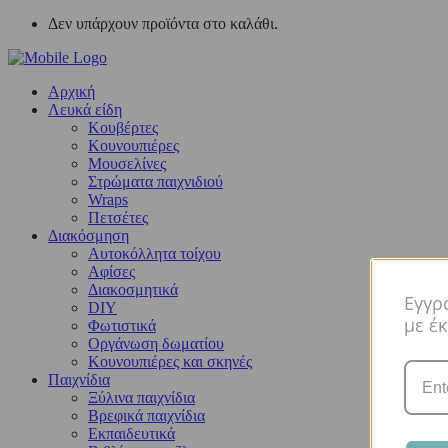
Δεν υπάρχουν προϊόντα στο καλάθι.
Αρχική
Λευκά είδη
Kουβέρτες
Κουνουπιέρες
Μουσελίνες
Στρώματα παιχνιδιού
Wraps
Πετσέτες
Διακόσμηση
Αυτοκόλλητα τοίχου
Αφίσες
Διακοσμητικά
Εγγρ
DIY
με έ
Φωτιστικά
Οργάνωση δωματίου
Κουνουπιέρες και σκηνές
Παιχνίδια
Ξύλινα παιχνίδια
Βρεφικά παιχνίδια
Εκπαιδευτικά