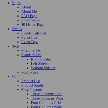
Pages
About
About Me
FAQ Page
Επικοινωνία
404 Error Page
Events
Events Calendar
Event List
Event Day
Blog
Masonry List
Standard List
Right Sidebar
Left Sidebar
Without Sidebar
Post Types
Shop
Product List
Product Single
Shop Layouts
Three Columns Grid
Three Columns Wide
Four Columns Grid
Four Columns Wide