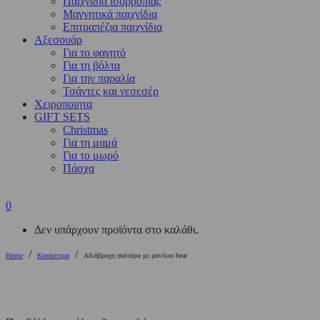
Παιχνίδια ισορροπίας
Μαγνητικά παιχνίδια
Επιτραπέζια παιχνίδια
Αξεσουάρ
Για το φαγητό
Για τη βόλτα
Για την παραλία
Τσάντες και νεσεσέρ
Χειροποιητα
GIFT SETS
Christmas
Για τη μαμά
Για το μωρό
Πάσχα
0
Δεν υπάρχουν προϊόντα στο καλάθι.
/
/
Home
Κατάστημα
Αδιάβροχη σαλιάρα με μανίκια bear