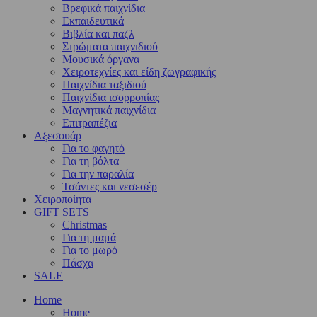
Βρεφικά παιχνίδια
Εκπαιδευτικά
Βιβλία και παζλ
Στρώματα παιχνιδιού
Μουσικά όργανα
Χειροτεχνίες και είδη ζωγραφικής
Παιχνίδια ταξιδιού
Παιχνίδια ισορροπίας
Μαγνητικά παιχνίδια
Επιτραπέζια
Αξεσουάρ
Για το φαγητό
Για τη βόλτα
Για την παραλία
Τσάντες και νεσεσέρ
Χειροποίητα
GIFT SETS
Christmas
Για τη μαμά
Για το μωρό
Πάσχα
SALE
Home
Home