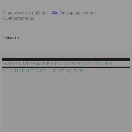
Επικοινωνήστε μαζί μας
εδώ
. Θα χαρούμε να σας
εξυπηρετήσουμε!
Follow Us
ΔΩΡΕΑΝ ΜΕΤΑΦΟΡΙΚΑ ΓΙΑ ΑΓΟΡΕΣ ΑΝΩ ΤΩΝ 49€
ΤΗΛ. ΠΑΡΑΓΓΕΛΙΕΣ: +30 697 412 5895