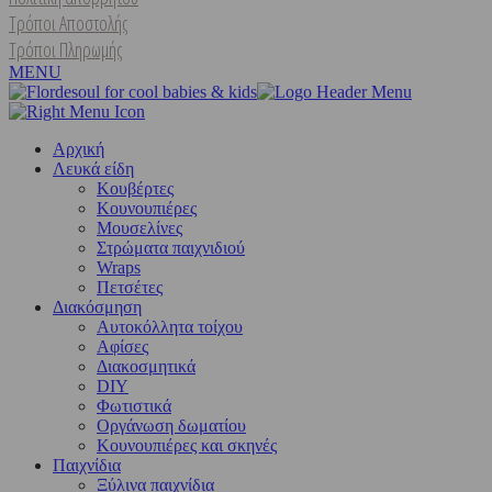
Τρόποι Αποστολής
Τρόποι Πληρωμής
MENU
Αρχική
Λευκά είδη
Kουβέρτες
Κουνουπιέρες
Μουσελίνες
Στρώματα παιχνιδιού
Wraps
Πετσέτες
Διακόσμηση
Αυτοκόλλητα τοίχου
Αφίσες
Διακοσμητικά
DIY
Φωτιστικά
Οργάνωση δωματίου
Κουνουπιέρες και σκηνές
Παιχνίδια
Ξύλινα παιχνίδια