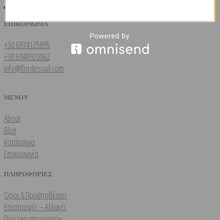
ΕΠΙΚΟΙΝΩΝΙΑ
+30 6974125895
+30 6948920062
info@flordesoul.com
ΜΕΝΟΥ
About
Blog
Κατάστημα
Επικοινωνία
ΠΛΗΡΟΦΟΡΙΕΣ
Όροι & Προϋποθέσεις
Επιστροφές – Αλλαγές
Πολιτική απορρήτου