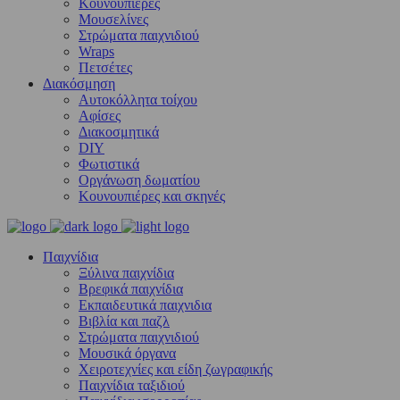
Κουνουπιέρες
Μουσελίνες
Στρώματα παιχνιδιού
Wraps
Πετσέτες
Διακόσμηση
Αυτοκόλλητα τοίχου
Αφίσες
Διακοσμητικά
DIY
Φωτιστικά
Οργάνωση δωματίου
Κουνουπιέρες και σκηνές
Παιχνίδια
Ξύλινα παιχνίδια
Βρεφικά παιχνίδια
Εκπαιδευτικά παιχνιδια
Βιβλία και παζλ
Στρώματα παιχνιδιού
Μουσικά όργανα
Χειροτεχνίες και είδη ζωγραφικής
Παιχνίδια ταξιδιού